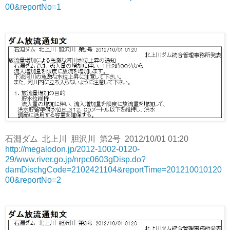
00&reportNo=1
石淵ダム 北上川 胆沢川 第2号 2012/10/01 01:20
http://megalodon.jp/2012-1002-0120-
29/www.river.go.jp/nrpc0603gDisp.do?
damDischgCode=2102421104&reportTime=201210010120
00&reportNo=2