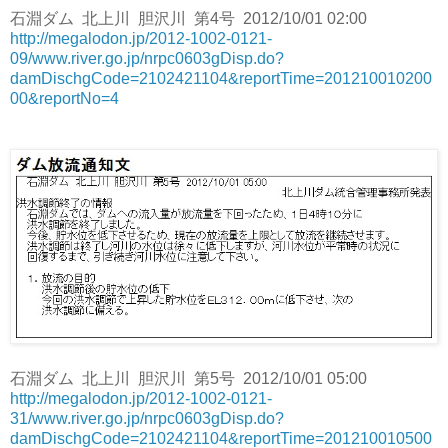
石淵ダム 北上川 胆沢川 第4号 2012/10/01 02:00
http://megalodon.jp/2012-1002-0121-
09/www.river.go.jp/nrpc0603gDisp.do?
damDischgCode=2102421104&reportTime=201210010200
00&reportNo=4
石淵ダム 北上川 胆沢川 第5号 2012/10/01 05:00
http://megalodon.jp/2012-1002-0121-
31/www.river.go.jp/nrpc0603gDisp.do?
damDischgCode=2102421104&reportTime=201210010500