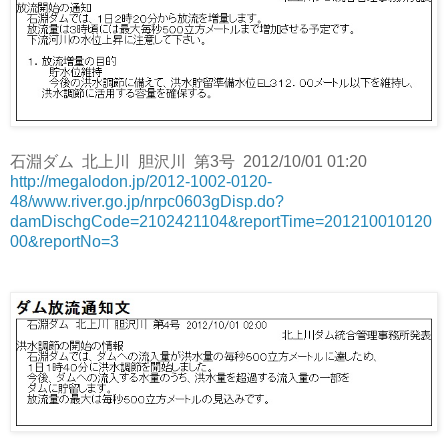
石淵ダム 北上川 胆沢川 第3号 2012/10/01 01:20
http://megalodon.jp/2012-1002-0120-
48/www.river.go.jp/nrpc0603gDisp.do?
damDischgCode=2102421104&reportTime=201210010120
00&reportNo=3