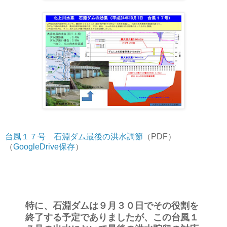
台風１７号 石淵ダム最後の洪水調節
（PDF）
（
GoogleDrive保存
）
特に、石淵ダムは９月３０日でその役割を
終了する予定でありましたが、この台風１