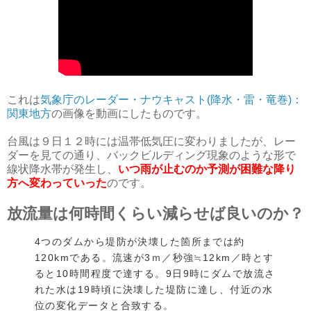
これは
気象庁のレーダー・ナウキャスト(降水・雷・竜巻)：
関東地方
の画像を動画にしたものです。
台風は９日１２時には温帯低気圧に変わりましたが、レー
ダーを見ての通り、バックビルディング現象のような形で
線状降水帯が発生し、
いつ雨が止むのか予測が困難な降り
方へ変わっていった
のです。
放流量は何時間くらい減らせば良いのか？
4つのダムから堤防が決壊した箇所までは約
120kmである。流速が3ｍ／秒強≒12km／時とす
ると10時間程度で達する。9日9時にダムで放流さ
れた水は19時頃に決壊した堤防に達し、付近の水
位の変化データと合致する。