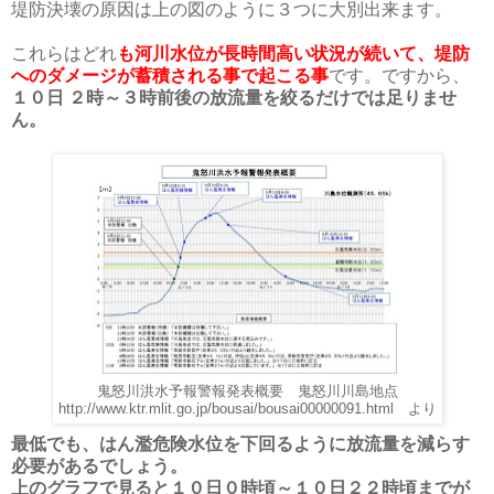
堤防決壊の原因は上の図のように３つに大別出来ます。
これらはどれ
も河川水位が長時間高い状況が続いて、堤防
へのダメージが蓄積される事で起こる事
です。ですから、
１０日 ２時～３時前後の放流量を絞るだけでは足りませ
ん。
鬼怒川洪水予報警報発表概要 鬼怒川川島地点
http://www.ktr.mlit.go.jp/bousai/bousai00000091.html より
最低でも、はん濫危険水位を下回るように放流量を減らす
必要があるでしょう。
上のグラフで見ると１０日０時頃～１０日２２時頃までが