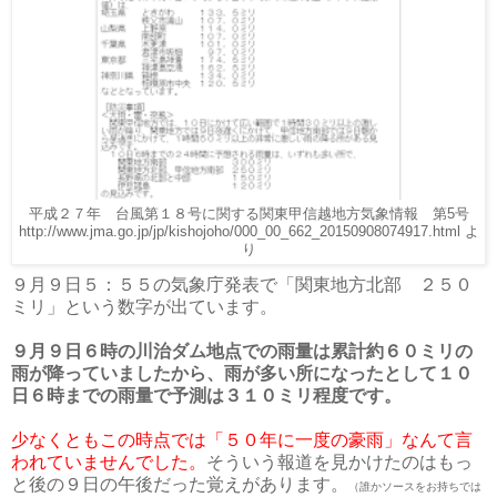
平成２７年 台風第１８号に関する関東甲信越地方気象情報 第5号
よ
http://www.jma.go.jp/jp/kishojoho/000_00_662_20150908074917.html
り
９月９日５：５５の気象庁発表で「関東地方北部 ２５０
ミリ」という数字が出ています。
９月９日６時の川治ダム地点での雨量は累計約６０ミリの
雨が降っていましたから、雨が多い所になったとして１０
日６時までの雨量で予測は３１０ミリ程度です。
少なくともこの時点では「５０年に一度の豪雨」なんて言
われていませんでした。
そういう報道を見かけたのはもっ
と後の９日の午後だった覚えがあります。
（誰かソースをお持ちでは