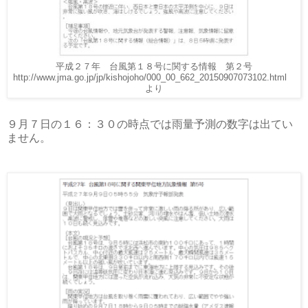
平成２７年 台風第１８号に関する情報 第２号
http://www.jma.go.jp/jp/kishojoho/000_00_662_20150907073102.html
より
９月７日の１６：３０の時点では雨量予測の数字は出てい
ません。