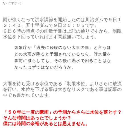
ないですか？）
雨が強くなって洪水調節を開始したのは川治ダムで９日１
２：４０、五十里ダムで９日２０：０５です。
９日６時の時点での雨量予測は上記の通りですから、制限
水位を下回っていればまず問題無いでしょう。
気象庁が「過去に経験のない大量の雨」と言うほ
どの大雨が降ると予測されているなら、貯水量を
事前に減らしても、その後に渇水で困ることはな
かったはずではないだろうか。
大雨を待ち受ける水位である「制限水位」よりさらに放流
を行い、水位を下げる事は大きなリスクである事は記事の
中でも書かれています。
「５０年に一度の豪雨」の予測からさらに水位を落とす？
そんな時間はあったでしょうか？
僕には時間の余裕があるとは思えません。