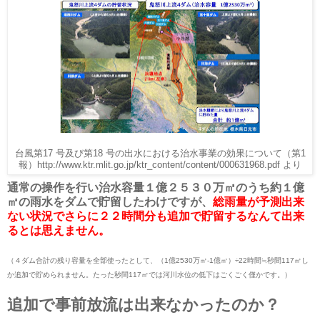
台風第17 号及び第18 号の出水における治水事業の効果について（第1
報）http://www.ktr.mlit.go.jp/ktr_content/content/000631968.pdf より
通常の操作を行い治水容量１億２５３０万㎥のうち約１億
㎥の雨水をダムで貯留したわけですが、
総雨量が予測出来
ない状況でさらに２２時間分も追加で貯留するなんて出来
るとは思えません。
（４ダム合計の残り容量を全部使ったとして、（1億2530万㎥-1億㎥）÷22時間≒秒間117㎥し
か追加で貯められません。たった秒間117㎥では河川水位の低下はごくごく僅かです。）
追加で事前放流は出来なかったのか？