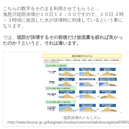
こちらの数字をそのまま利用させてもらうと…
鬼怒川堤防決壊が１０日１２：５０ですので、１０日 ２時
～３時頃に放流した水が決壊時に到達しているという事に
なります。
では、
堤防が決壊するその前後だけ放流量を絞れば良かっ
たのか？というと、それは違います。
堤防決壊のメカニズム
（http://www.bousai.go.jp/kaigirep/chuobou/senmon/daikibosuigai/pdf/09